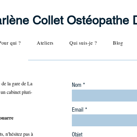
rlène Collet Ostéopathe 
Pour qui ?
Ateliers
Qui suis-je ?
Blog
T
 de la gare de La
Nom
un cabinet pluri-
:
Email
Jouarre
s, n'hésitez pas à
Objet